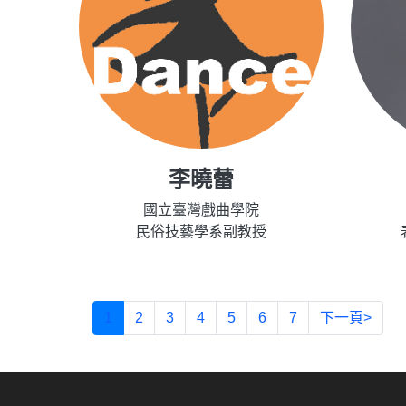
李曉蕾
國立臺灣戲曲學院
民俗技藝學系副教授
1
2
3
4
5
6
7
下一頁>
:::