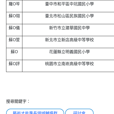
羅O芩
臺中市和平區中坑國民小學
蘇O翎
臺北市松山區民族國民小學
蘇O儀
新竹市立建華國民中學
蘇O萱
新北市立新店高級中等學校
蘇O
花蓮縣立明義國民小學
蘇O評
桃園市立南崁高級中等學校
搜尋關鍵字：
藝術才能專長領域輔導群
研討會