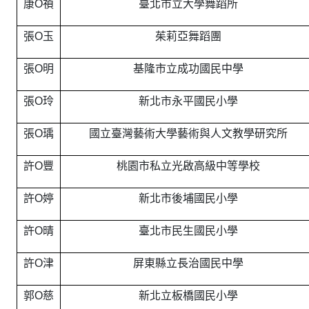
康O禎
臺北市立大學舞蹈所
張O玉
茱莉亞舞蹈團
張O明
基隆市立成功國民中學
張O玲
新北市永平國民小學
張O瑀
國立臺灣藝術大學藝術與人文教學研究所
許O豐
桃園市私立光啟高級中等學校
許O婷
新北市後埔國民小學
許O晴
臺北市民生國民小學
許O津
屏東縣立長治國民中學
郭O慈
新北立板橋國民小學