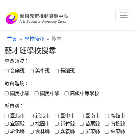
跳到主要內容區塊
:::
首頁
學校簡介
搜尋
藝才班學校搜尋
專長領域：
音樂班
美術班
舞蹈班
教育階段：
國民小學
國民中學
高級中等學校
縣市別：
臺北市
新北市
臺中市
臺南市
高雄市
宜蘭縣
桃園市
新竹縣
苗栗縣
南投縣
彰化縣
雲林縣
嘉義縣
屏東縣
臺東縣