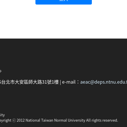
心
：106台北市大安區師大路31號1樓 | e-mail：
aeac@deps.ntnu.edu.
ity
pyright ⓒ 2012 National Taiwan Normal University All rights reserved.