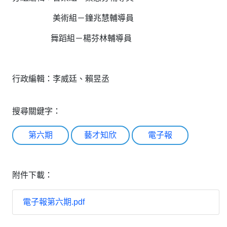
美術組－鐘兆慧輔導員
舞蹈組－楊芬林輔導員
行政編輯：李威廷、賴昱丞
搜尋關鍵字：
第六期
藝才知欣
電子報
附件下載：
電子報第六期.pdf