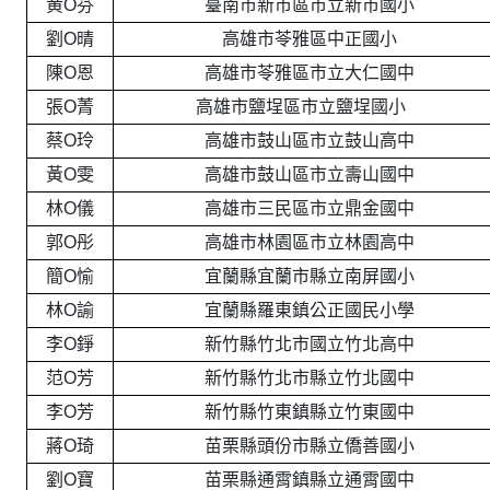
黄O芬
臺南市新市區市立新市國小
劉O晴
高雄市苓雅區中正國小
陳O恩
高雄市苓雅區市立大仁國中
張O菁
高雄市鹽埕區市立鹽埕國小
蔡O玲
高雄市鼓山區市立鼓山高中
黃O雯
高雄市鼓山區市立壽山國中
林O儀
高雄市三民區市立鼎金國中
郭O彤
高雄市林園區市立林園高中
簡O愉
宜蘭縣宜蘭市縣立南屏國小
林O諭
宜蘭縣羅東鎮公正國民小學
李O錚
新竹縣竹北市國立竹北高中
范O芳
新竹縣竹北市縣立竹北國中
李O芳
新竹縣竹東鎮縣立竹東國中
蔣O琦
苗栗縣頭份市縣立僑善國小
劉O寶
苗栗縣通霄鎮縣立通霄國中