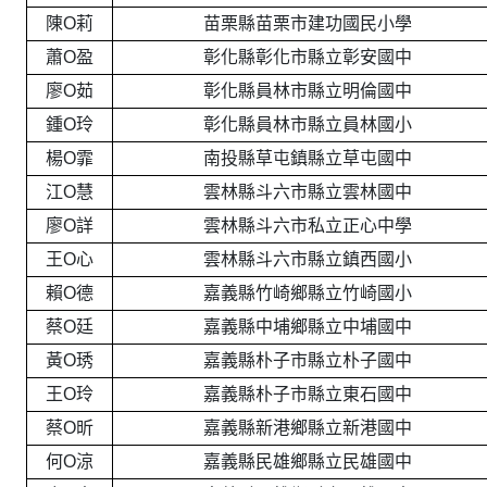
陳O莉
苗栗縣苗栗市建功國民小學
蕭O盈
彰化縣彰化市縣立彰安國中
廖O茹
彰化縣員林市縣立明倫國中
鍾O玲
彰化縣員林市縣立員林國小
楊O霏
南投縣草屯鎮縣立草屯國中
江O慧
雲林縣斗六市縣立雲林國中
廖O詳
雲林縣斗六市私立正心中學
王O心
雲林縣斗六市縣立鎮西國小
賴O德
嘉義縣竹崎鄉縣立竹崎國小
蔡O廷
嘉義縣中埔鄉縣立中埔國中
黃O琇
嘉義縣朴子市縣立朴子國中
王O玲
嘉義縣朴子市縣立東石國中
蔡O昕
嘉義縣新港鄉縣立新港國中
何O涼
嘉義縣民雄鄉縣立民雄國中