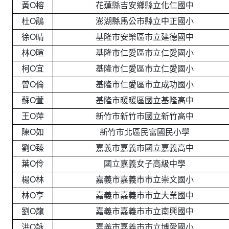
黃O榕
花蓮縣吉安鄉縣立化仁國中
杜O鵑
澎湖縣馬公市縣立中正國小
徐O晴
基隆市安樂區市立建德國中
林O暄
基隆市仁愛區市立仁愛國小
柯O宜
基隆市仁愛區市立仁愛國小
曾O倫
基隆市仁愛區市立成功國小
蘇O萱
基隆市暖暖區國立基隆高中
王O萍
新竹市新竹市國立新竹高中
陳O如
新竹市北區民富國民小學
劉O臻
嘉義市嘉義市國立嘉義高中
葉O伶
國立嘉義女子高級中學
楊O林
嘉義市嘉義市市立崇文國小
林O亨
嘉義市嘉義市市立大業國中
劉O龍
嘉義市嘉義市市立南興國中
洪O詠
嘉義市嘉義市市立博愛國小