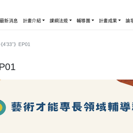
最新消息
計畫介紹
課綱法規
輔導團
計畫成果
論
33''》EP01
P01