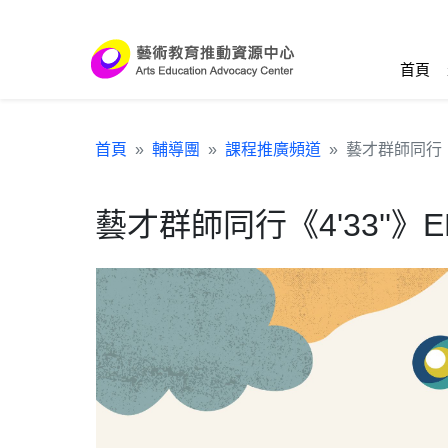
跳到主要內容區塊
:::
首頁
首頁
輔導團
課程推廣頻道
藝才群師同行《4'
藝才群師同行《4'33''》E