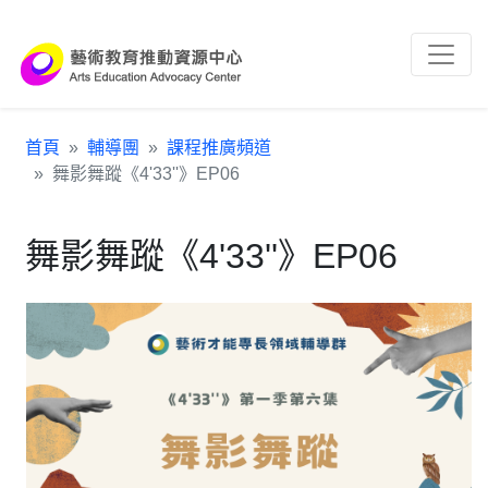
跳到主要內容區塊
:::
首頁
輔導團
課程推廣頻道
舞影舞蹤《4'33''》EP06
舞影舞蹤《4'33''》EP06