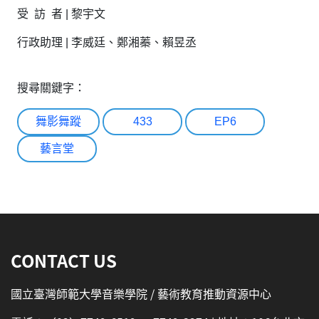
受 訪 者 | 黎宇文
行政助理 | 李威廷、鄭湘蓁、賴昱丞
搜尋關鍵字：
舞影舞蹤
433
EP6
藝言堂
:::
CONTACT US
國立臺灣師範大學音樂學院 / 藝術教育推動資源中心