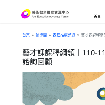
跳到主要內容區塊
:::
首頁
首頁
輔導團
課程推廣頻道
藝才課課釋綱領
藝才課課釋綱領｜110-
諮詢回顧