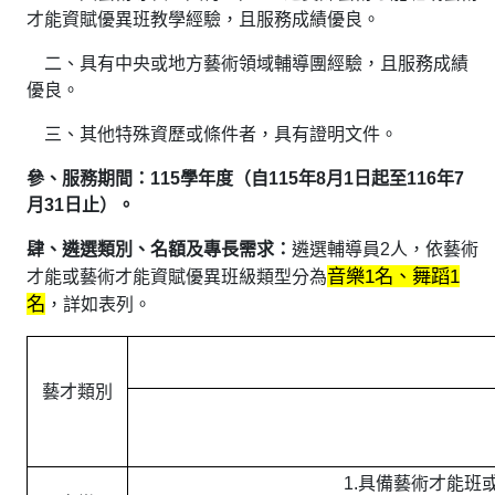
才能資賦優異班教學經驗，且服務成績優良。
二、具有中央或地方藝術領域輔導團經驗，且服務成績
優良。
三、其他特殊資歷或條件者，具有證明文件。
參、服務期間：
115
學年度（自
115
年
8
月
1
日起至
116
年
7
月
31
日止）。
肆、遴選類別、名額及專長需求：
遴選輔導員2人，依藝術
音樂1名、舞蹈1
才能或藝術才能資賦優異班級類型分為
名
，詳如表列。
藝才類別
1.具備藝術才能