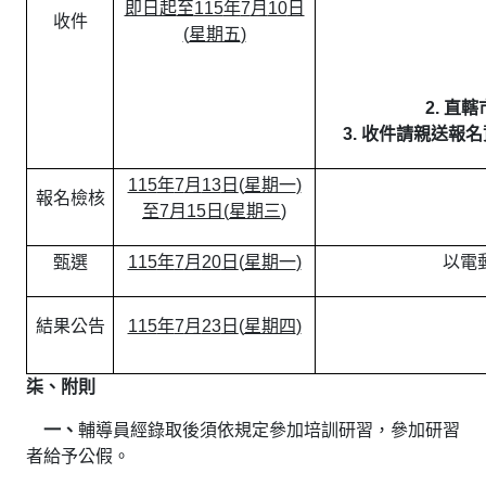
即日起
至
115
年
7
月
10
日
收件
(
星期五
)
2.
直轄
3.
收件請親送報名
115
年
7
月
13
日
(
星期一
)
報名檢核
至
7
月
15
日
(
星期三
)
甄選
115
年
7
月
20
日
(
星期一
)
以電
結果公告
115
年
7
月
23
日
(
星期四
)
柒、附則
一、
輔導員經錄取後須依規定參加培訓研習，參加研習
者給予公假。