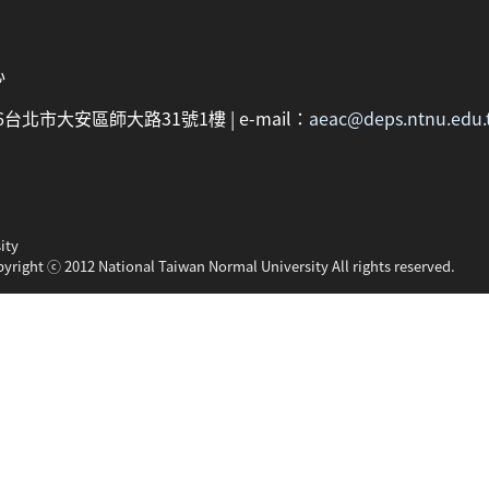
心
：106台北市大安區師大路31號1樓 | e-mail：
aeac@deps.ntnu.edu.
ity
pyright ⓒ 2012 National Taiwan Normal University All rights reserved.