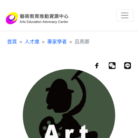
跳到主要內容區塊
:::
首頁
人才庫
專家學者
呂燕卿