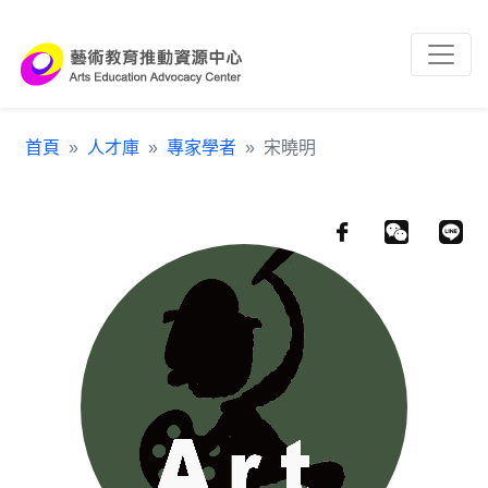
跳到主要內容區塊
:::
首頁
人才庫
專家學者
宋曉明