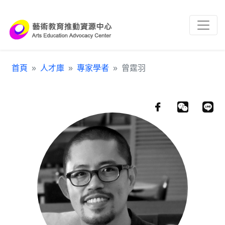
跳到主要內容區塊
:::
首頁
人才庫
專家學者
曾霆羽