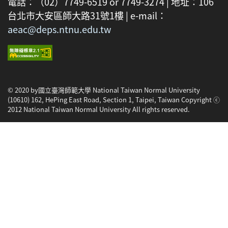
電話：（02）7749-6519 or 7749-3274 | 地址：106
台北市大安區師大路31號1樓 | e-mail：
aeac@deps.ntnu.edu.tw
© 2020 by國立臺灣師範大學 National Taiwan Normal University
(10610) 162, HePing East Road, Section 1, Taipei, Taiwan Copyright ⓒ
2012 National Taiwan Normal University All rights reserved.