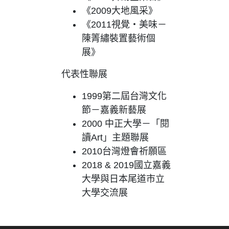
《2009大地風采》
《2011視覺‧美味－
陳箐繡裝置藝術個
展》
代表性聯展
1999第二屆台灣文化
節－嘉義新藝展
2000 中正大學－「閱
讀Art」主題聯展
2010台灣燈會祈願區
2018 & 2019國立嘉義
大學與日本尾道市立
大學交流展
:::