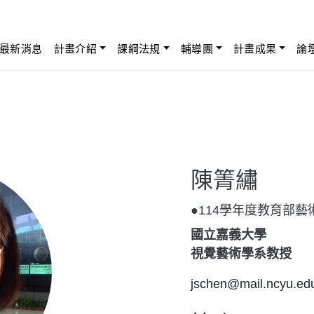
最新消息
計畫介紹
課綱法規
輔導團
計畫成果
論
陳箐繡
●114學年度教育部
國立嘉義大學
視覺藝術學系教授
jschen@mail.ncyu.ed