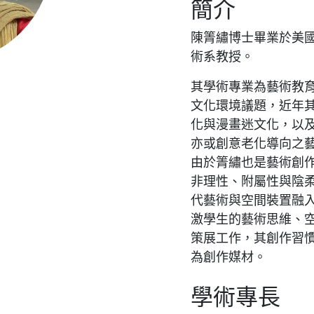
簡介
陳箐繡博士畢業於美
術系教授。
其學術專業為藝術教
文化環境議題，近年
化與漫畫迷文化，以
亦或創意老化導向之
由於箐繡也是藝術創
非理性、附屬性與陰
代藝術與空間裝置融
激學生的藝術思維、
策展工作，其創作習
為創作媒材。
學術專長