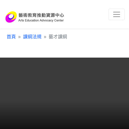
跳到主要內容區塊
:::
首頁
課綱法規
藝才課綱