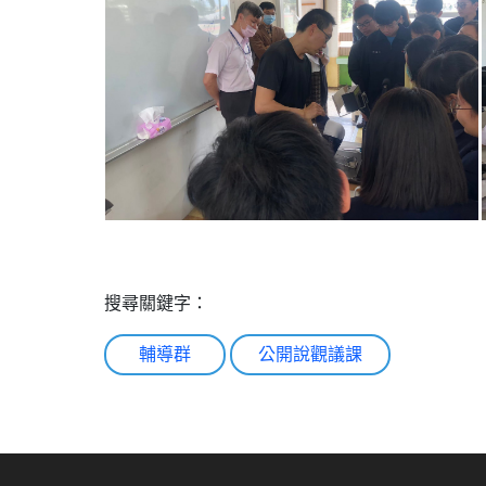
搜尋關鍵字：
輔導群
公開說觀議課
:::