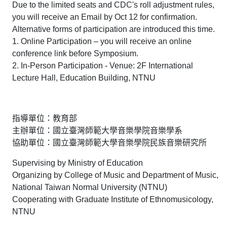
Due to the limited seats and CDC's roll adjustment rules,
you will receive an Email by Oct 12 for confirmation.
Alternative forms of participation are introduced this time.
1. Online Participation – you will receive an online
conference link before Symposium.
2. In-Person Participation - Venue: 2F International
Lecture Hall, Education Building, NTNU
指導單位：教育部
主辦單位：國立臺灣師範大學音樂學院音樂學系
協助單位：國立臺灣師範大學音樂學院民族音樂研究所
Supervising by Ministry of Education
Organizing by College of Music and Department of Music,
National Taiwan Normal University (NTNU)
Cooperating with Graduate Institute of Ethnomusicology,
NTNU