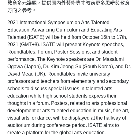
教育多元議題，提供國內外藝術專才教育更多思辨與教育
方向之參考。
2021 International Symposium on Arts Talented
Education: Advancing Curriculum and Educating Arts
Talented (ISATE) will be held from October 16th to 17th,
2021 (GMT+8). ISATE will present Keynote speeches,
Roundtables, Forum, Poster Sessions, and student
performance. The Keynote speakers are Dr. Masafumi
Ogawa (Japan), Dr. Kim Jeong-Su (South Korea), and Dr.
David Mead (UK). Roundtables invite university
professors and teachers from elementary and secondary
schools to discuss special issues in talented arts
education while high school students express their
thoughts in a forum. Posters, related to arts professional
development or arts talented education in music, fine art,
visual arts, or dance, will be displayed at the hallway of
auditorium during conference period. ISATE aims to
create a platform for the global arts education.