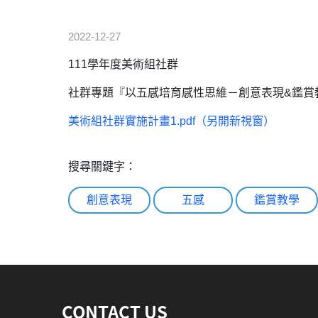
2022-12-27
111學年度美術組社群
社群專題『以五感培育感性思維－創意表現&鑑賞
美術組社群實施計畫1.pdf（另開新視窗）
搜尋關鍵字：
創意表現
五感
鑑賞教學
:::
CONTACT US