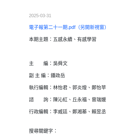
2025-03-31
電子報第二十一期.pdf（另開新視窗）
本期主題：五感永續、有感學習
主 編：吳舜文
副 主 編：鍾政岳
執行編輯：林怡君、郭炎煌、鄭怡苹
諮 詢：陳沁紅、丘永福、曾瑞媛
行政編輯：李威廷、鄭湘蓁、賴昱丞
搜尋關鍵字：