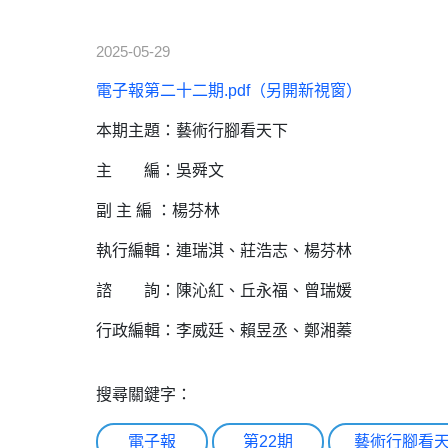
2025-05-29
電子報第二十二期.pdf（另開新視窗）
本期主題：藝術行腳看天下
主 編：吳舜文
副 主 編 ：楊芬林
執行編輯：連瑞淇、莊浩志、楊芬林
諮 詢：陳沁紅、丘永福、曾瑞媛
行政編輯：李威廷、賴昱丞、鄭湘蓁
搜尋關鍵字：
電子報
第22期
藝術行腳看