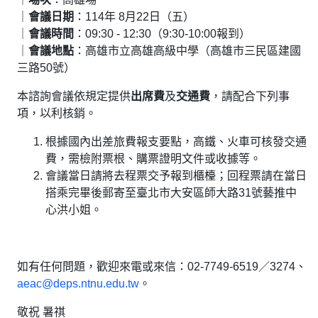
｜
會議日期
：114年 8月22日（五）
｜
會議時間
：09:30 - 12:30（9:30-10:00報到）
｜
會議地點
：高雄市立高雄高級中學（高雄市三民區建國
三路50號）
本諮詢會議依規定提供
出席費
及
交通費
，請配合下列事
項，以利核銷。
根據國內出差旅費報支要點，高鐵、火車可核發交通
費，需檢附
票根、購票證明文件或收據
等。
會議當日請將去程票交予報到櫃檯；回程票請在當日
搭乘完畢後郵寄至臺北市大安區師大路31號藝推中
心洪小姐。
如有任何問題，歡迎來電或來信：02-7749-6519／3274、
aeac@deps.ntnu.edu.tw
。
敬祝 暑祺