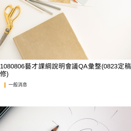
1080806藝才課綱說明會議QA彙整(0823定稿
修)
一般消息