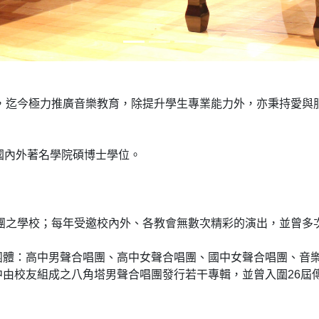
年，迄今極力推廣音樂教育，除提升學生專業能力外，亦秉持愛與
國內外著名學院碩博士學位。
鐘團之學校；每年受邀校內外、各教會無數次精彩的演出，並曾多
團體：高中男聲合唱團、高中女聲合唱團、國中女聲合唱團、音
由校友組成之八角塔男聲合唱團發行若干專輯，並曾入圍26屆