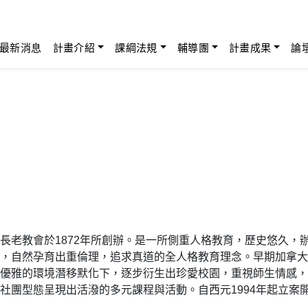
最新消息
計畫介紹
課綱法規
輔導團
計畫成果
論
長老教會於1872年所創辦。是一所側重人格教育，歷史悠久，
，自然孕育出重倫理，追求真道的全人格教育理念。早期加拿大
優雅的環境潛移默化下，逐步衍生出珍愛校園，重視師生情感，
社團型態呈現出活潑的多元課程與活動。自西元1994年起立案