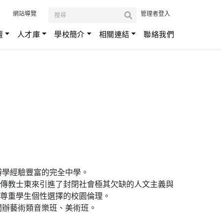
:::
網站導覽
管理者登入
壇
人才庫
學校簡介
相關連結
聯絡我們
辦學經驗豐富的完全中學。
傳教士東來引進了封閉社會極其欠缺的人文主義與
尊重學生個性選擇的校園倫理。
開辦藝術類音樂班、美術班。