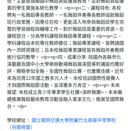
班，主要是接續國中舞蹈資賦優異教育，並對舞蹈資賦優
異的學生實施系統化教學。 </p><p>二、課程特色: 本校
聘有一名舞蹈專長教師、一名舞蹈伴奏專長教師協助舞蹈
班行政業務，因專任在校，更能深入地參與舞蹈班學生完
整的學習過程與輔導工作，對於舞蹈班是重要的資源。在
課程部分，分為學科課程與舞蹈專業課程。</p><p>三、
學科課程由本校專任教師擔任；舞蹈專業課程，皆聘請國
內一流師資擔任；且本校舞蹈專業課程皆有舞蹈伴奏教師
進行協同教學。 </p><p>四、成果分享: 除國內各縣市化
演藝廳及國中小大學舉辦數場舞蹈展演暨導聆講座均獲好
評，積極參加全縣、全國性舞蹈比賽，也屢獲佳績。近年
來為培育12年國之教多元人才，本校培訓國際性競賽人
才與國際舞蹈節活動，並深獲多方肯定。 </p><p> 未來
展望: 本校成立青少年專業學生社團<溪畔舞團>，未來繼
續推廣舞蹈藝術教育活動並融入客家文化，推展至國際舞
台。 </p>
學校網址：
國立陽明交通大學附屬竹北高級中等學校
（另開視窗）