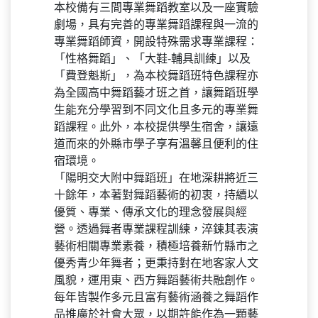
本校備有三間專業舞蹈教室以及一座實驗
劇場，具有完善的專業舞蹈課程與一流的
專業舞蹈師資，開設特殊需求專業課程：
「性格舞蹈」、「大鞋-輔具訓練」以及
「費登魁斯」，為本校舞蹈班特色課程亦
為全國高中舞蹈藝才班之首，讓舞蹈班學
生能充分學習到不同文化且多元的專業舞
蹈課程。此外，本校提供學生宿舍，讓遠
道而來的外縣市學子享有溫馨且便利的住
宿環境。
「陽明交大附中舞蹈班」在地深耕將近三
十餘年，本著對舞蹈藝術的初衷，持續以
優質、專業、傳承文化的理念發展與經
營。透過舞者專業課程訓練，淬鍊其表演
藝術相關專業素養，積極培養新竹縣市之
優秀青少年舞者；更秉持對在地客家人文
風貌，運用東、西方舞蹈藝術共融創作。
每年皆製作多元且富有藝術涵養之舞蹈作
品推廣於社會大眾，以期許能作為一顆藝