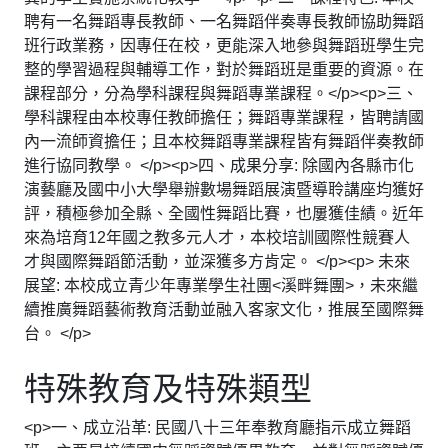
聘有一名舞蹈專長教師、一名舞蹈伴奏專長教師協助舞蹈
班行政業務，因專任在校，更能深入地參與舞蹈班學生完
整的學習過程與輔導工作，對於舞蹈班是重要的資源。在
課程部分，分為學科課程與舞蹈專業課程。</p><p>三、
學科課程由本校專任教師擔任；舞蹈專業課程，皆聘請國
內一流師資擔任；且本校舞蹈專業課程皆有舞蹈伴奏教師
進行協同教學。 </p><p>四、成果分享: 除國內各縣市化
演藝廳及國中小大學舉辦數場舞蹈展演暨導聆講座均獲好
評，積極參加全縣、全國性舞蹈比賽，也屢獲佳績。近年
來為培育12年國之教多元人才，本校培訓國際性競賽人
才與國際舞蹈節活動，並深獲多方肯定。 </p><p> 未來
展望: 本校成立青少年專業學生社團<溪畔舞團>，未來繼
續推廣舞蹈藝術教育活動並融入客家文化，推展至國際舞
台。 </p>
特殊教育及特殊類型
<p>一、成立沿革: 民國八十三年奉教育廳指示成立舞蹈