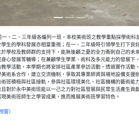
前一、二、三年級各編列一班，本校美術班之教學重點採學術科
於學生的學科發展亦相當重視；在一、二年級時引領學生打下良
生於學校及教師群的支持下，能無後顧之憂的全力衝刺自己的未
或身心發展等輔導；在兼顧學生學業、術科及多元能力的發展下
訪教學活動，本學期也將安排社區產業參訪活動，透過實作活動
學美術系合作，建立交流機制，爭取其專業師資與場地設備支援
美術班積極與社區接軌，參與社區環境美化、社區機構的藝術能
並且對於永中美術班能以一己之力對社區發展與民眾生活產生貢
展現美術班師生之學習成果，進而推展美術班學習特色。
視窗）