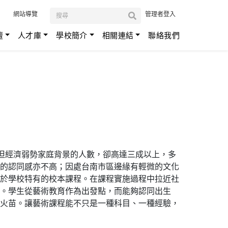
:::
網站導覽
管理者登入
壇
人才庫
學校簡介
相關連結
聯絡我們
，但經濟弱勢家庭背景的人數，卻高達三成以上，多
的認同感亦不高；因處台南市區邊緣有輕微的文化
於學校特有的校本課程。在課程實施過程中拉近社
。學生從藝術教育作為出發點，而能夠認同出生
火苗。讓藝術課程能不只是一種科目、一種經驗，