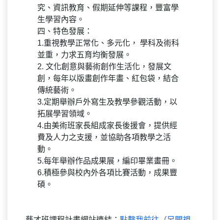
究、資訊教育、假期延伸等課程，豐富學
生學習內容。
四、特色發展：
1.重視教學正常化、多元化， 學科及術科
並重，力求五育均衡發展。
2. 文化創意與藝術創作生活化，發展文
創，每年以版畫創作年畫、紅包袋，結合
傳統藝術。
3.定期舉辦戶外寫生及教學參觀活動，以
拓展學習領域。
4.由美術班家長組成家長後援會，提供經
費及人力之支援，並協助各項教學之活
動。
5.每年舉辦作品成果展，編印畢業畫冊。
6.積極參與校內外各項比賽活動，成果豐
碩。
藝才班課程計畫網站連結：
點擊我前往（另開視