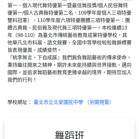
第一、個人現代舞特優第一暨最佳舞技獎/個人民俗舞特
優第一/個人古典舞特優第二名、109學年度個人三項特優
雙料冠軍）、110學年度六項特優團體三項特優第一：團
體古典舞、民俗舞及現代舞三項特優第一。本校連續13
年（98-110）為臺北市傳統藝術教育成果特優學校，其
他舉凡北市科展、語文競賽、全國中等學校啦啦舞錦標賽
皆表現優異，成績斐然。
『桃李無言，下自成蹊』我們肩負舞蹈藝術的傳承使命，
秉持繼往開來之精神，期許未來能持續與世界接軌、邁向
國際，並追求舞蹈藝術教育更臻卓越的境界，期待您加入
我們的行列！
學校網址：
臺北市立北安國民中學 （另開視窗）
舞蹈班