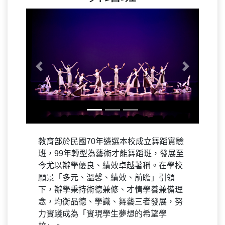
Previous
Next
教育部於民國70年遴選本校成立舞蹈實驗
班，99年轉型為藝術才能舞蹈班，發展至
今尤以辦學優良、績效卓越著稱。在學校
願景「多元、溫馨、績效、前瞻」引領
下，辦學秉持術德兼修、才情學養兼備理
念，均衡品德、學識、舞藝三者發展，努
力實踐成為「實現學生夢想的希望學