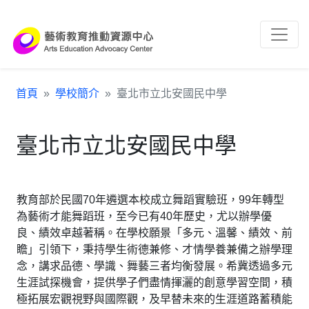
跳到主要內容區塊
:::
首頁
學校簡介
臺北市立北安國民中學
臺北市立北安國民中學
教育部於民國70年遴選本校成立舞蹈實驗班，99年轉型
為藝術才能舞蹈班，至今已有40年歷史，尤以辦學優
良、績效卓越著稱。在學校願景「多元、溫馨、績效、前
瞻」引領下，秉持學生術德兼修、才情學養兼備之辦學理
念，講求品德、學識、舞藝三者均衡發展。希冀透過多元
生涯試探機會，提供學子們盡情揮灑的創意學習空間，積
極拓展宏觀視野與國際觀，及早替未來的生涯道路蓄積能