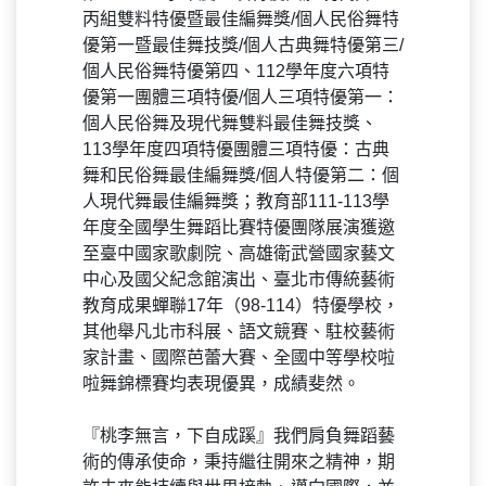
丙組雙料特優暨最佳編舞獎/個人民俗舞特
優第一暨最佳舞技獎/個人古典舞特優第三/
個人民俗舞特優第四、112學年度六項特
優第一團體三項特優/個人三項特優第一：
個人民俗舞及現代舞雙料最佳舞技獎、
113學年度四項特優團體三項特優：古典
舞和民俗舞最佳編舞獎/個人特優第二：個
人現代舞最佳編舞獎；教育部111-113學
年度全國學生舞蹈比賽特優團隊展演獲邀
至臺中國家歌劇院、高雄衛武營國家藝文
中心及國父紀念館演出、臺北市傳統藝術
教育成果蟬聯17年（98-114）特優學校，
其他舉凡北市科展、語文競賽、駐校藝術
家計畫、國際芭蕾大賽、全國中等學校啦
啦舞錦標賽均表現優異，成績斐然。
『桃李無言，下自成蹊』我們肩負舞蹈藝
術的傳承使命，秉持繼往開來之精神，期