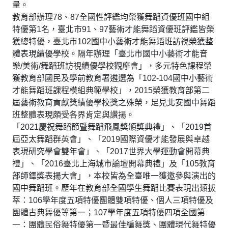
量。
教育部辦理78、87全國性評鑑均榮獲舞蹈資優班國中組
特優第1名，臺北市91、97藝術才能舞蹈資優班評鑑皆榮
獲總特優，臺北市102國中小藝術才能舞蹈班訪視榮獲整
體表現績優學校。隔年辦理「臺北市國中小藝術才能音
樂/美術/舞蹈班訪視績優學校觀摩會」，多元特色課程榮
獲教育部國民及學前教育署遴選為「102-104國中小藝術
才能舞蹈班課程模組典範學校」，2015榮獲教育部第二
屆藝術教育貢獻獎績優學校獎之殊榮，足見北安國中舞蹈
班整體表現頗受各界肯定與讚揚。
「2021慶祝舞蹈節暨舞蹈飛鳳獎頒獎典禮」、「2019首
屆亞太舞蹈群英會」、「2019國際資優才能發展與卓越
表現研究學會雙年會」、「2017世界大學運動會開幕典
禮」、「2016臺北上海城市論壇開幕典禮」及「105教育
部師鐸獎表揚大會」，本校皆為全臺唯一獲邀參與演出的
國中舞蹈班。歷年在教育部全國學生舞蹈比賽表現出類拔
萃：106學年度五項特優團體雙項特優、個人三項特優及
團體古典舞優等第一；107學年度五項特優四項全國第
一：團體民俗舞特優第一暨最佳編舞獎、團體現代舞特優