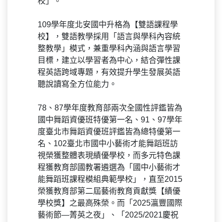
校」。
109學年度北安國中升格為【雙語課程學
校】，雙語教學採用「語言與學科內容統
整教學」模式，兼重學科內涵與語言學習
目標，建立以學習者為中心，結合彈性課
程英語跨域專題，有效提升學生發展英語
聽說讀寫全方位能力。
78、87學年度教育部兩次全國性評鑑皆為
國中舞蹈資優班特優第一名、91、97學年
度臺北市舞蹈資優班評鑑皆為總特優第一
名、102臺北市國中小藝術才能舞蹈班訪
視榮獲整體表現績優學校，而多元特色課
程獲教育部國教署遴選為「國中小藝術才
能舞蹈班課程模組典範學校」，直至2015
榮獲教育部第二屆藝術教育貢獻獎【績優
學校獎】之最高殊榮。而「2025瀛豐國際
藝術節—菁英之夜」、「2025/2021慶祝