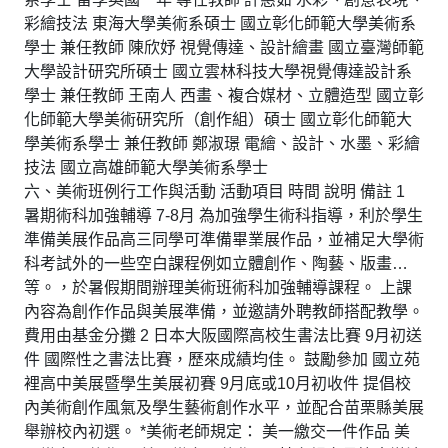
彩繪技法 東海大學美術系碩士 國立彰化師範大學美術系
學士 兼任教師 陳欣妤 視覺傳達、設計繪畫 國立臺灣師範
大學設計研究所碩士 國立雲林科技大學視覺傳達設計系
學士 兼任教師 王南人 西畫、複合媒材、立體造型 國立彰
化師範大學美術研究所（創作組）碩士 國立彰化師範大
學美術系學士 兼任教師 鄭淑璟 電繪、設計、水墨、彩繪
技法 國立高雄師範大學美術系學士
六、美術班例行工作與活動 活動項目 時間 說明 備註 1
暑期術科加強輔導 7-8月 為加強學生術科指導，利於學生
準備美展作品高三同學可準備畢業展作品，並補足大學術
科考試外的一些空白課程例如立體創作、陶藝、版畫…
等。，於暑假期間辦理美術班術科加強輔導課程。 上課
內容為創作作品與美展準備，並邀請外聘教師搭配教學。
費用由基金分攤 2 日本大阪國際高校生書法比賽 9月初送
件 國際性之書法比賽，歷來成績均佳。 鼓勵參加 國立苑
裡高中美展暨學生美展初賽 9月底或10月初收件 提倡校
內美術創作風氣及學生藝術創作水平，並配合苗栗縣美展
舉辦校內初選。 *美術老師規定： 美一繳交一件作品 美