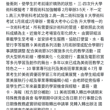
後衝刺，使學生於考前達於精熟的狀態。 三-四次升大學
術科模擬考 7 寒假術科加強輔導 2月舉辦3-5天，不一定
1.高三大學術科考試加強 2.高一高二術科加強 8 大學術科
考試 1月底或2月舉辦，需看大考中心公告 升大學唯一的
一次術科考試，所有需要採計術科的管道，都依照此次術
科成績為主。近幾年之考場皆在彰化師大。 由實研組派
車載學生至考場，並安排考生服務，協助訂便當、水，看
管行李等服務 9 美術週系列活動 3月底辦理或配合學期行
事調整調整 配合美術節3/25實施多元化的教學活動，提
供大型帆布彩繪、樓梯美化、化妝遊行、畫展及電影欣賞
等多元學習及創作的舞台，多年以來已成為美術班教學之
特色之一。 10 畢業專刊出刊及美術班畢業美展 4-7月 畢
業考生於美術資優班學習三年的成果展覽，由學生組成畢
業美展執行小組及畢業專輯編輯小組，由老師從旁指導，
是學生們三年來最重要的學習機會與經驗。 畫冊、邀
卡、海報（校方部分補助） 11 美術班轉入轉出申請期末
特殊教育委員會 每學期期中詳見公告日期 於行事曆公告
日期像教務處實研組領取轉出申請單 見轉入轉出辦法 國
立苑裡高中美術班歡迎您！！