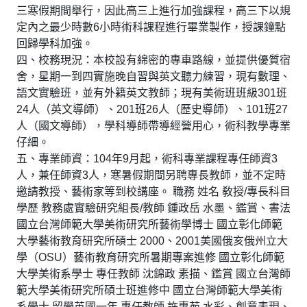
三寒假期間舉行，因此高三上進行加強課程，高三下以規
定內之最少時數6小時術科課程進行畢業製作，授課鐘點
回歸學科加強。
四、校務現況：本校設有綿密的專車路線，並提供優質宿
舍，星期一到四實施晚自習與英文聽力練習，現有數理、
語文實驗班，並有外籍英文教師；現有美術班班級301班
24人（英文導師）、201班26人（歷史導師）、101班27
人（國文導師），學科導師帶導經營用心，術科教學專業
仔細。
五、專業師資：104年9月起，術科專業課程專任師資3
人，兼任師資3人，寒暑假期間另聘專長教師，並不定時
邀請教授、藝術家等到校講座。 職務 姓名 敎授/專長科目
學歷 教務處實驗研究組長/教師 鍾政岳 水墨、鑑賞、書法
國立台灣師範大學美術研究所藝術學博士 國立彰化師範
大學藝術教育研究所碩士 2000、2001美國俄亥俄州立大
學（OSU）藝術教育研究所暑期專案進修 國立彰化師範
大學美術系學士 專任教師 沈錦政 素描、鑑賞 國立台灣師
範大學美術研究所碩士班進修中 國立台灣師範大學美術
系學士 留學英國一年 專任教師 許惠茹 水彩、創意表現、