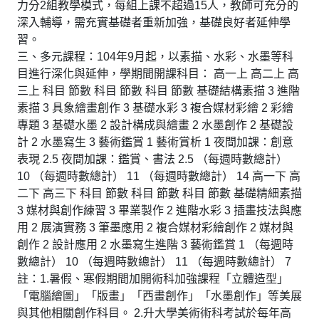
力分2組教學模式，每組上課不超過15人，教師可充分的
深入輔導，需充實基礎者重新加強，基礎良好者延伸學
習。
三、多元課程：104年9月起，以素描、水彩、水墨等科
目進行深化與延伸，學期間開課科目： 高一上 高二上 高
三上 科目 節數 科目 節數 科目 節數 基礎結構素描 3 進階
素描 3 具象繪畫創作 3 基礎水彩 3 複合媒材彩繪 2 彩繪
專題 3 基礎水墨 2 設計構成與繪畫 2 水墨創作 2 基礎設
計 2 水墨寫生 3 藝術鑑賞 1 藝術賞析 1 夜間加課：創意
表現 2.5 夜間加課：鑑賞、書法 2.5 （每週時數總計）
10 （每週時數總計） 11 （每週時數總計） 14 高一下 高
二下 高三下 科目 節數 科目 節數 科目 節數 基礎精細素描
3 媒材與創作練習 3 畢業製作 2 進階水彩 3 插畫技法與應
用 2 展演實務 3 筆墨應用 2 複合媒材彩繪創作 2 媒材與
創作 2 設計應用 2 水墨寫生進階 3 藝術鑑賞 1 （每週時
數總計） 10 （每週時數總計） 11 （每週時數總計） 7
註：1.暑假、寒假期間加開術科加強課程「立體造型」
「電腦繪圖」「版畫」「西畫創作」「水墨創作」等美展
與其他相關創作科目。 2.升大學美術術科考試於每年高