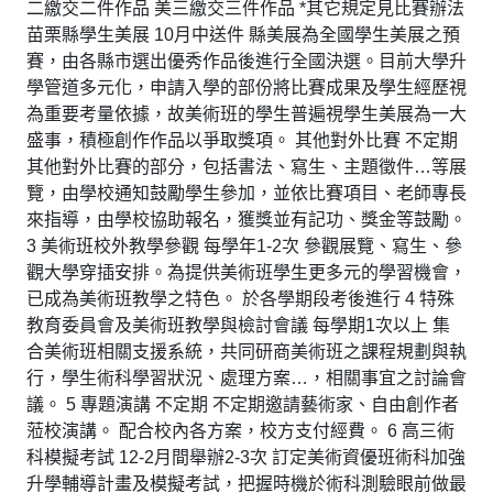
二繳交二件作品 美三繳交三件作品 *其它規定見比賽辦法
苗栗縣學生美展 10月中送件 縣美展為全國學生美展之預
賽，由各縣市選出優秀作品後進行全國決選。目前大學升
學管道多元化，申請入學的部份將比賽成果及學生經歷視
為重要考量依據，故美術班的學生普遍視學生美展為一大
盛事，積極創作作品以爭取獎項。 其他對外比賽 不定期
其他對外比賽的部分，包括書法、寫生、主題徵件…等展
覽，由學校通知鼓勵學生參加，並依比賽項目、老師專長
來指導，由學校協助報名，獲獎並有記功、獎金等鼓勵。
3 美術班校外教學參觀 每學年1-2次 參觀展覽、寫生、參
觀大學穿插安排。為提供美術班學生更多元的學習機會，
已成為美術班教學之特色。 於各學期段考後進行 4 特殊
教育委員會及美術班教學與檢討會議 每學期1次以上 集
合美術班相關支援系統，共同研商美術班之課程規劃與執
行，學生術科學習狀況、處理方案…，相關事宜之討論會
議。 5 專題演講 不定期 不定期邀請藝術家、自由創作者
蒞校演講。 配合校內各方案，校方支付經費。 6 高三術
科模擬考試 12-2月間舉辦2-3次 訂定美術資優班術科加強
升學輔導計畫及模擬考試，把握時機於術科測驗眼前做最