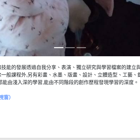
心
：106台北市大安區師大路31號1樓 | e-mail：
aeac@deps.ntnu.edu.
ity
pyright ⓒ 2012 National Taiwan Normal University All rights reserved.