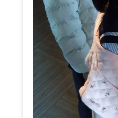
林園國小美術班課程設計兼顧認知、情意
分組教學、合作教學、創意思考活動等。
程內容,讓學生從三至六年級在各式課程中
藝才班課程計畫網站連結：
點擊我前往（另開
設班日：2010/03/01
:::
CONTACT US