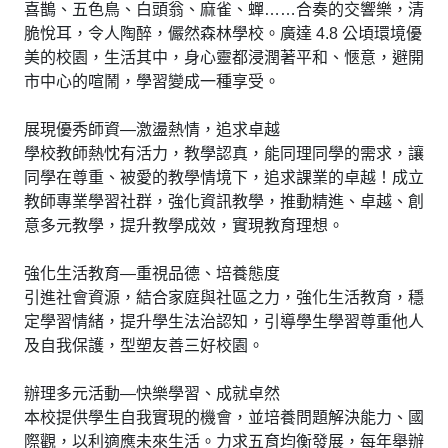
喜鵲、五色鳥、白頭翁、麻雀、蟬……合奏的交響樂，清
脆悅耳，令人陶醉，儼然森林學校。廣達 4.8 公頃環境優
美的校園，生活其中，身心靈都浸潤著平和、愜意，避開
市中心的喧鬧，學習變成一種享受。
展現優秀師資—激盪熱情，追求卓越
學校教師熱忱有活力，教學認真，能同理同學的需求，讓
同學在尊重、被愛的教學情境下，追求課業的卓越！成立
教師專業學習社群，強化資訊教學，推動精進、卓越、創
意多元教學，提升教學成效，實現教育理想。
強化生活教育—重視品德、培養態度
引進社會資源，結合家庭與社區之力，強化生活教育，穩
定學習情緒，提升學生法治認知，引導學生學習尊重他人
及自我保護，型塑友善三好校園。
辦理多元活動—快樂學習、成就卓然
本校提供學生自我實現的機會，並培養問題解決能力、國
際觀，以利適應未來生活。力求五育均衡發展，每年舉辦