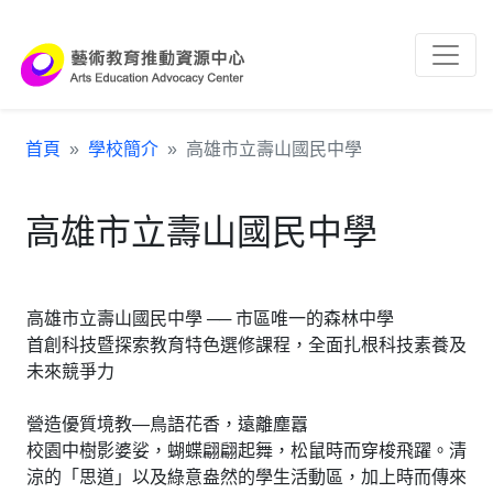
跳到主要內容區塊
:::
首頁
學校簡介
高雄市立壽山國民中學
高雄市立壽山國民中學
高雄市立壽山國民中學 ── 市區唯一的森林中學
首創科技暨探索教育特色選修課程，全面扎根科技素養及
未來競爭力
營造優質境教—鳥語花香，遠離塵囂
校園中樹影婆娑，蝴蝶翩翩起舞，松鼠時而穿梭飛躍。清
涼的「思道」以及綠意盎然的學生活動區，加上時而傳來