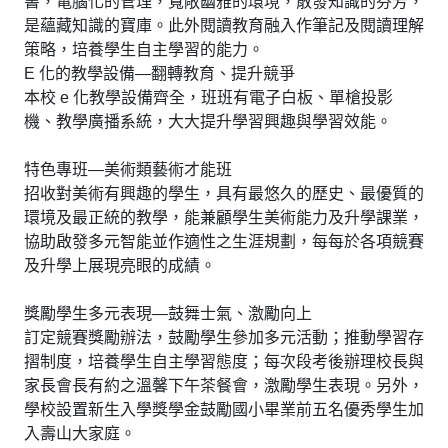
書，電腦化的管理，寬敞幽雅的環境，散發知識的芬芳，
是蘊藏知識的寶庫。此外閱讀教育融入作筆記及閱讀理解
策略，培養學生自主學習的能力。
E 化的教學設備—翻轉教育、提升競爭
本校 e 化教學設備齊全，班班有電子白板、單槍投影
機、教學廣播系統，大大提升學習興趣與學習效能。
特色專班—美術類藝術才能班
招收對美術有興趣的學生，具有最悠久的歷史、最優質的
環境及最正統的教學，能兼顧學生美術能力及升學課業，
協助啟發多元智能並作適性之生涯規劃，每每於各項競賽
及升學上展現亮眼的成績。
獎勵學生多元表現—鼓舞士氣、激勵向上
訂定競賽獎勵辦法，鼓勵學生參加多元活動；推動學習存
摺制度，培養學生自主學習態度；每次段考後辦理校長與
家長會長有約之溫馨下午茶餐會，激勵學生表現。另外，
學校設置新生入學獎學金鼓勵國小畢業前五名優秀學生加
入壽山大家庭。