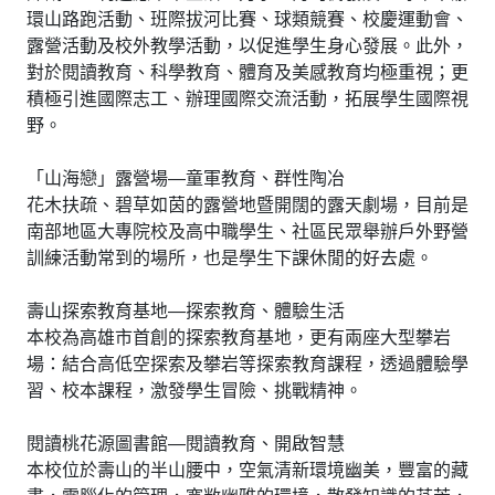
環山路跑活動、班際拔河比賽、球類競賽、校慶運動會、
露營活動及校外教學活動，以促進學生身心發展。此外，
對於閱讀教育、科學教育、體育及美感教育均極重視；更
積極引進國際志工、辦理國際交流活動，拓展學生國際視
野。
「山海戀」露營場—童軍教育、群性陶冶
花木扶疏、碧草如茵的露營地暨開闊的露天劇場，目前是
南部地區大專院校及高中職學生、社區民眾舉辦戶外野營
訓練活動常到的場所，也是學生下課休閒的好去處。
壽山探索教育基地—探索教育、體驗生活
本校為高雄市首創的探索教育基地，更有兩座大型攀岩
場：結合高低空探索及攀岩等探索教育課程，透過體驗學
習、校本課程，激發學生冒險、挑戰精神。
閱讀桃花源圖書館—閱讀教育、開啟智慧
本校位於壽山的半山腰中，空氣清新環境幽美，豐富的藏