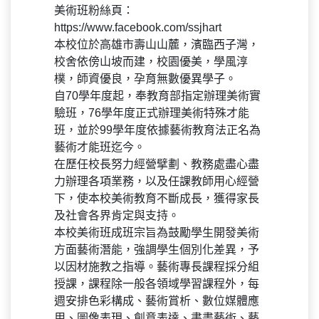
美術班粉絲頁：
https://www.facebook.com/ssjhart
本校位於高雄市壽山山麓，濱臨西子灣，
校舍依傍山坡而建，校園優美，學風淳
樸，師資優良，孕育無數優異學子。
自70學年度起，奉教育部指定辦理美術實
驗班，76學年度正式辦理美術特殊才能
班，並於99學年度依據藝術教育法正名為
藝術才能班迄今。
在歷任校長努力經營擘劃、教務處盡心盡
力辦理各項業務，以及任課教師用心經營
下，使本校美術教育不斷成長，獲得家長
及社會各界肯定與支持。
本校美術班成班宗旨為鼓勵學生開發美術
方面藝術潛能，強調學生個別化差異，予
以因材施教之指導。藝術專長課程採分組
授課，課程除一般各領域學習課程外，每
週安排色彩構成、藝術賞析、數位媒體應
用、圖像表現、創意表達、書畫藝術、藝