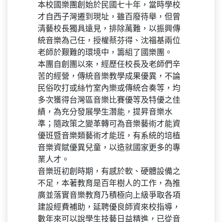
本校國樂團創始於民國七十年，當時學校
才自西子灣遷到現址，雖百廢待舉，但曾
清藝校長獨具遠見，排除萬難，以振興傳
統音樂為己任，授權蔡芬得、沈福基兩位
老師於艱難的環境中，籌組了國樂團。
本團自創團以來，經歷任校長及老師們辛
苦的經營，傳統音樂教學成果優異，不論
民俗吹打或絲竹室內樂或傳統合奏等，均
多次獲得台灣區音樂比賽優等及特優之佳
績，為充分發展學生潛能，提昇音樂水
準；隨政策之變革轉可為音樂藝術才能資
優班暨音樂類藝術才能班，有系統的培植
音樂資賦優異兒童，以造就國家更多的專
業人才。
音樂班初創時期，有感於軟、硬體設備之
不足，本著教育是百年樹人的工作，為推
廣並落實音樂教育乃積極向上級爭取各項
建設經費補助，延聘優良師資來校指導，
數年來可以說學生技藝日益精進，已從音