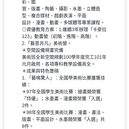
彩、鑑
賞、版畫、陶藝、攝影、水墨、立體造
型、複合媒材、戲劇表演、平面
設計、漫畫、動畫、多媒體等專業課程。
◎資優教育方案：1.連續3年辦理「卡麥拉
123」動畫營（初階、進階、高階）。
2.「藝意非凡」美術營。
＊空間設備規畫完備
美術班全新空間規劃100學年度完工101年
元月啟用，各項專科教學設備具全。
＊成果與特色豐碩
1. 「藝鳴驚人」：全國學美術比賽屢獲佳
績：
＊97年全國學生美術比賽：繪畫類榮獲
「特優」；水墨畫、漫畫類榮獲「入選」
2件。
＊98年全國學生美術比賽：漫畫、書法、
版畫、平面設計、水墨類榮獲「入選」共
8件。