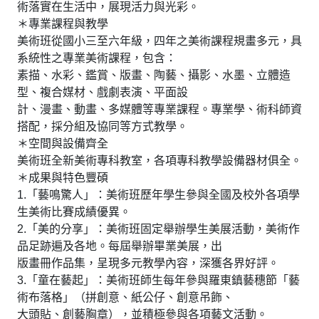
術落實在生活中，展現活力與光彩。
＊專業課程與教學
美術班從國小三至六年級，四年之美術課程規畫多元，具
系統性之專業美術課程，包含：
素描、水彩、鑑賞、版畫、陶藝、攝影、水墨、立體造
型、複合媒材、戲劇表演、平面設
計、漫畫、動畫、多媒體等專業課程。專業學、術科師資
搭配，採分組及協同等方式教學。
＊空間與設備齊全
美術班全新美術專科教室，各項專科教學設備器材俱全。
＊成果與特色豐碩
1.「藝鳴驚人」：美術班歷年學生參與全國及校外各項學
生美術比賽成績優異。
2.「美的分享」：美術班固定舉辦學生美展活動，美術作
品足跡遍及各地。每屆舉辦畢業美展，出
版畫冊作品集，呈現多元教學內容，深獲各界好評。
3.「童在藝起」：美術班師生每年參與羅東鎮藝穗節「藝
術布落格」（拼創意、紙公仔、創意吊飾、
大頭貼、創藝胸章），並積極參與各項藝文活動。