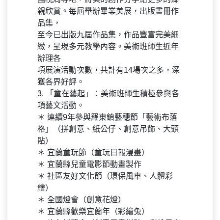
親欣賞。每屆舉辦畢業美展，出版畫冊作
品集，
至今已出版九屆作品集，作品豐富完美細
緻，呈現多元教學內容。美術班師生近年
辦理各
項展演活動次數，共計有14場次之多，深
獲各界好評。
3. 「童在藝起」：美術班師生積極參與各
項藝文活動。
＊ 連續9年參與羅東鎮藝穗節「藝術布落
格」（拼創意、紙公仔、創意吊飾、大頭
貼）
＊ 宜蘭童玩節（童玩日報漫畫）
＊ 宜蘭縣兒童電影節動畫製作
＊ 社區友好文化節（環保風車、人體彩
繪）
＊ 全國燈會（創意花燈）
＊ 宜蘭縣歡樂宜蘭年（彩繪兔）