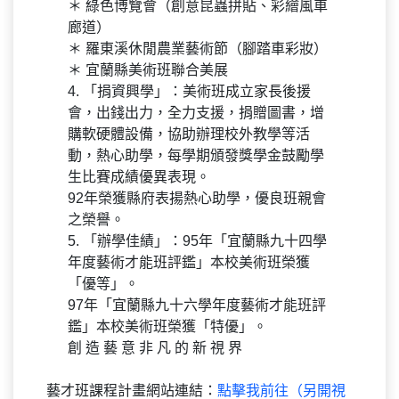
＊ 綠色博覽會（創意昆蟲拼貼、彩繪風車
廊道）
＊ 羅東溪休閒農業藝術節（腳踏車彩妝）
＊ 宜蘭縣美術班聯合美展
4. 「捐資興學」：美術班成立家長後援
會，出錢出力，全力支援，捐贈圖書，增
購軟硬體設備，協助辦理校外教學等活
動，熱心助學，每學期頒發獎學金鼓勵學
生比賽成績優異表現。
92年榮獲縣府表揚熱心助學，優良班親會
之榮譽。
5. 「辦學佳績」：95年「宜蘭縣九十四學
年度藝術才能班評鑑」本校美術班榮獲
「優等」。
97年「宜蘭縣九十六學年度藝術才能班評
鑑」本校美術班榮獲「特優」。
創 造 藝 意 非 凡 的 新 視 界
藝才班課程計畫網站連結：
點擊我前往（另開視