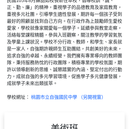
民國105年8月蘇品如校長新仼本校，倡導校訓「誠、
正、勤、廉」的精神，重視學子的品德教育及家庭教育，
重視多元社團，引導學生適性發展，期許每一個孩子受到
最好的照顧並找到自己方向。在行政作為上鼓勵師生愛校
愛家，學校就像家關愛每一個學子。延續參與教室走察，
活絡每堂課程精髓，參與入班觀察，關注教學的學習氣氛
及學童上課狀況。學校不分行政、教師，和學生、家長就
是一家人，自強期許親師生互助團結，共創美好的未來，
追求自強的卓越、永續經營。我們擁有專業導向的教師團
隊，秉持服務熱忱的行政團隊，積極專業的學校氛圍，期
許以領導創新的思維、誠懇踏實的內涵、堅定付出的行動
力，成就自強的多元學習環境，促進學子多元健康發展，
成就學子未來出類拔萃。
學校網址：
桃園市立自強國民中學 （另開視窗）
美術班