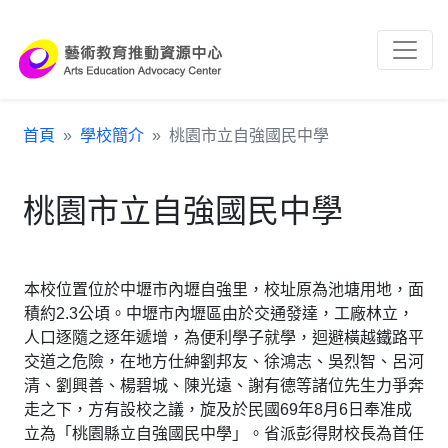
跳到主要內容區塊
:::
首頁
學校簡介
桃園市立自強國民中學
桃園市立自強國民中學
本校位置位於中壢市內壢自強里，校址原為池塘用地，面
積約2.3公頃。中壢市內壢區由於交通發達，工廠林立，
人口逐隨之逐年遞增，為便利學子就學，迴避橫越鐵路平
交道之危險，在地方仕紳劉邦友、徐鴻志、吳烈智、呂河
清、劉興善、楊碧城、陳光遠、謝有德等諸位先生力爭奔
走之下，方有設校之議，旋及於民國69年8月6日奉准成
立為「桃園縣立自強國民中學」。省派彭得財校長為首任