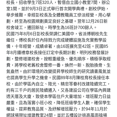
校長，招收學生7班320人，暫借自立國小教室7間，辦公
室1間，並於9月3日正式舉行首次開學典禮。創校伊始，
舉步維艱，幸經彭校長及全體教職員工慘淡經營，用心擘
劃，終至為校園規劃奠定良好之基礎。翌年12月26日新
校舍竣工，遷回新址，時學生為16班計700餘人。
民國75年8月6日彭校長榮調仁美國中，省派傅朝枝先生
繼任，傅校長於任內除戮力完成硬體設施及充實教學設
備，十年經營，成績卓著，由16班擴充至42班。民國85
年8月鍾禮章校長接任訂定中長期計劃，明列校務發展計
劃，整修增建校舍，按輕重緩急、優先順序，積極爭取經
費，將學校老舊校舍整修一番，煥然一新、脫胎換骨、生
氣盎然。由於環境的改變提昇學校師生的研究讀書風氣並
也提高學生升學之機會。民國89年8月陳桂育校長接任本
校，由於學區內自立、陸光、精忠等眷村改建陸續完工，
約有三千戶的居民陸續遷入，又各建設公司在學區內興建
透天厝及大廈，致使本學區住戶大量增加，增班壓力日益
嚴重，且為落實小班小校，降低班級學生人數，確保學生
權益、提昇教育品質、及紓解增班壓力，於94年11月於
網球場現址增建教室24間，並於五樓設計挑高風雨操場