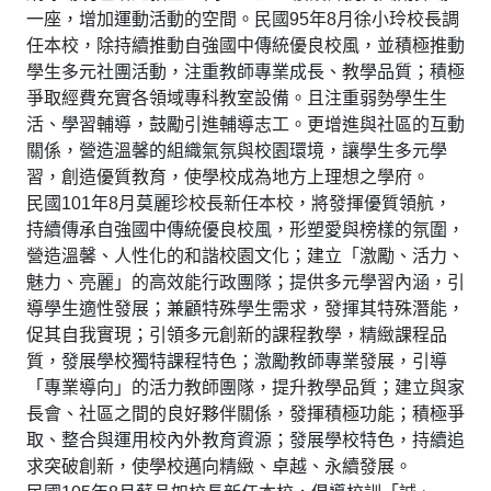
一座，增加運動活動的空間。民國95年8月徐小玲校長調
任本校，除持續推動自強國中傳統優良校風，並積極推動
學生多元社團活動，注重教師專業成長、教學品質；積極
爭取經費充實各領域專科教室設備。且注重弱勢學生生
活、學習輔導，鼓勵引進輔導志工。更增進與社區的互動
關係，營造溫馨的組織氣氛與校園環境，讓學生多元學
習，創造優質教育，使學校成為地方上理想之學府。
民國101年8月莫麗珍校長新任本校，將發揮優質領航，
持續傳承自強國中傳統優良校風，形塑愛與榜樣的氛圍，
營造溫馨、人性化的和諧校園文化；建立「激勵、活力、
魅力、亮麗」的高效能行政團隊；提供多元學習內涵，引
導學生適性發展；兼顧特殊學生需求，發揮其特殊潛能，
促其自我實現；引領多元創新的課程教學，精緻課程品
質，發展學校獨特課程特色；激勵教師專業發展，引導
「專業導向」的活力教師團隊，提升教學品質；建立與家
長會、社區之間的良好夥伴關係，發揮積極功能；積極爭
取、整合與運用校內外教育資源；發展學校特色，持續追
求突破創新，使學校邁向精緻、卓越、永續發展。