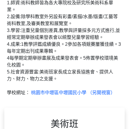
1.師資:術科教師皆為各大專院校及研究所美術科系畢
業。
2.設備:除學科教室外另設有彩畫/素描/水墨/版畫/工藝等
術科教室,及審美教室和展覽室。
3.學習:注重兒童個別差異,教學與評量採多元方式進行,並
經常定期舉辦成果發表會以統整兒童學習經驗。
4.成果:1教學評鑑成績優良。2參加各項競賽屢獲佳績。3
每年定期出刊成果專輯。
4每學期定期舉辦畫展及成果發表會。5佈置學校環境美
化校園。
5.社會資源豐富:美術班家長成立家長協進會、提供人
力、財力、物力之支援。
學校網址：
桃園市中壢區中壢國民小學 （另開視窗）
美術班