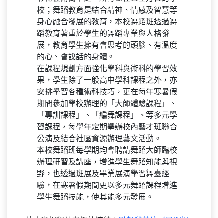
班。
彰化藝術高中是一所有靈性且全方位的學
校；舞蹈教育是結合精神、情感及智慧等
身心融合發展的教育，本校舞蹈班透過舞
蹈教育著重於學生的舞蹈專業與人格發
展，教育學生擁有會思考的頭腦、有溫度
的心、會說話的身體。
在課程規劃方面強化學科與術科的學習效
果，學生除了一般高中學科課程之外，亦
安排學習各種術科技巧，更在每年寒暑假
期間參加學校辦理的「大師體驗課程」、
「專訓課程」、「編舞課程」、等多元學
習課程，每學年定期舉辦校內藝才班聯合
公演及結合社區資源辦理藝文活動。
本校舞蹈班每學期均會聘請舞蹈大師臨校
辦理研習及講座，增進學生舞蹈知能與視
野，也透過班展及畢業展演學習舞臺經
驗，在寒暑假期間更以多元舞蹈課程增進
學生舞蹈技能，使其能多元發展。