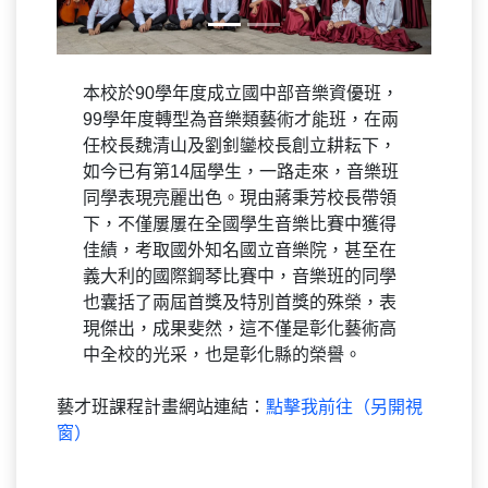
本校於90學年度成立國中部音樂資優班，
99學年度轉型為音樂類藝術才能班，在兩
任校長魏清山及劉釗鑾校長創立耕耘下，
如今已有第14屆學生，一路走來，音樂班
同學表現亮麗出色。現由蔣秉芳校長帶領
下，不僅屢屢在全國學生音樂比賽中獲得
佳績，考取國外知名國立音樂院，甚至在
義大利的國際鋼琴比賽中，音樂班的同學
也囊括了兩屆首獎及特別首獎的殊榮，表
現傑出，成果斐然，這不僅是彰化藝術高
中全校的光采，也是彰化縣的榮譽。
藝才班課程計畫網站連結：
點擊我前往（另開視
窗）