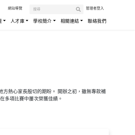
:::
網站導覽
管理者登入
壇
人才庫
學校簡介
相關連結
聯絡我們
地方熱心家長殷切的期盼。 開辦之初，雖無專款補
在多項比賽中屢次榮獲佳績。