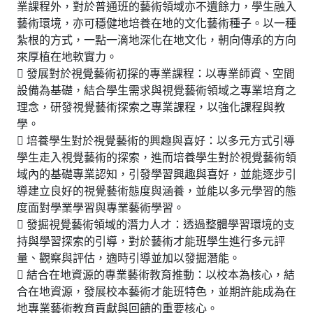
業課程外，對於普通班的藝術領域亦不遺餘力，學生融入
藝術環境，亦可穩健地培養在地的文化藝術種子。以一種
紮根的方式，一點一滴地深化在地文化，朝向傳承的方向
來厚植在地軟實力。
 發展對於視覺藝術初探的專業課程：以專業師資、空間
設備為基礎，結合學生需求與視覺藝術領域之專業培育之
理念，研發視覺藝術探索之專業課程，以強化課程與教
學。
 培養學生對於視覺藝術的興趣與喜好：以多元方式引導
學生走入視覺藝術的探索，進而培養學生對於視覺藝術領
域內的基礎專業認知，引發學習興趣與喜好，並能逐步引
導建立良好的視覺藝術態度與涵養，並能以多元學習的態
度面對學業學習與專業藝術學習。
 發掘視覺藝術領域的潛力人才：透過整體學習環境的支
持與學習探索的引導，對於藝術才能班學生進行多元評
量、觀察與評估，適時引導並加以發掘潛能。
 結合在地資源的專業藝術教育推動：以校本為核心，結
合在地資源，發展校本藝術才能班特色，並期許能成為在
地專業藝術教育貢獻與回饋的重要核心。