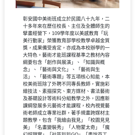
彰安國中美術班成立於民國八十九年，二
十多年來在歷任校長、主任及全體師生的
擘畫經營下，109學年度以美感教育「玩
美行動家」榮獲教育部學校教學卓越金質
獎，成果備受肯定，亦成為本校辦學的一
大特色。藝術才能班課程基準之教材內容
綱要包含「創作與展演」、「知識與概
念」、「藝術與文化」、「藝術與生
活」、「藝術專題」等五項核心知能，本
校美術班除了外聘不同專長教師，實施彩
繪技法、素描探究、東方媒材、書法藝術
及基礎設計等術科分組教學之外，因應新
課綱發展多元藝術才能課程，校內視覺藝
術老師成立專業社群，著手規畫跨媒材主
題教學，包含「我繪由我見」「校園見見
美」「名畫變裝秀」「人物蒙太奇」「魔
幻超現實」「社區趴趴GO」「畫說百工