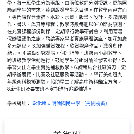
學，將一班學生分為兩組，由兩位教師分別授課，更能照
顧到學生的需求，達到啟發學生之目標。在教學內容方面
，專門課程含素描、水彩、水墨、版畫、設計、多媒體創
作、書法、鑑賞等課程；教學時數每週以8-10節為原則。
在充實課程部份則採:1.定期舉行教學研討會 2.利用寒暑
假辦理藝術之旅，聘請專家學者實施專題講座，加深加廣
多元課程。 3.加強鑑賞課程，欣賞觀摩作品，激發創作
能力。 4.鼓勵研究發表，個別指導、班級內小組教學、
跨班級教學活動進行，鼓勵學生分組討論並發表心得。5.
學習欠佳之學生實施補救教學。6.課程結合社區資源，定
期舉辦展覽、比賽及社區服務等活動。 7.舉行美術班九
年級術科模擬測驗，協助學生了解高中術科鑑定方向。
8.新生班及畢業班不定期進行追蹤輔導。
學校網址：
彰化縣立明倫國民中學 （另開視窗）