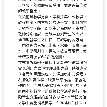
士學位，依教師專長授課，並建置每位教
師教學檔案。
在美術班教學方面，學科採集中式教學，
課程進度、內容與普通班一致；術科則採
分組教學，將一班學生分為兩組，由兩位
教師分別授課，更能照顧到學生的需求，
達到啟發學生之目標。在教學內容方面 ，
專門課程含素描、水彩、水墨、版畫、設
計、多媒體創作、書法、鑑賞等課程；教
學時數每週以6-8節為原則。
在充實課程部份則採:1.定期舉行教學研討
會 2.利用寒暑假辦理藝術之旅，聘請專家
學者實施專題講座，加深加廣多元課程。
3.加強鑑賞課程，欣賞觀摩作品，激發創
作能力。 4.鼓勵研究發表，個別指導、班
級內小組教學、跨班級教學活動進行，鼓
勵學生分組討論並發表心得。5.學習欠佳
之學生實施補救教學。6.課程結合社區資