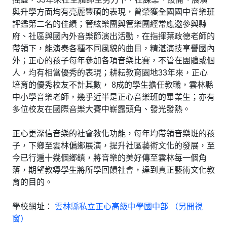
與升學方面均有亮麗豐碩的表現，曾榮獲全國國中音樂班
評鑑第二名的佳績；管絃樂團與管樂團經常應邀參與縣
府、社區與國內外音樂節演出活動，在指揮葉政德老師的
帶領下，能演奏各種不同風貌的曲目，精湛演技享譽國內
外；正心的孩子每年參加各項音樂比賽，不管在團體或個
人，均有相當優秀的表現；耕耘教育園地33年來，正心
培育的優秀校友不計其數， 8成的學生擔任教職，雲林縣
中小學音樂老師，幾乎近半是正心音樂班的畢業生；亦有
多位校友在國際音樂大賽中嶄露頭角、發光發熱。
正心更深信音樂的社會教化功能，每年均帶領音樂班的孩
子，下鄉至雲林偏鄉展演，提升社區藝術文化的發展，至
今已行遍十幾個鄉鎮，將音樂的美好傳至雲林每一個角
落，期望教導學生將所學回饋社會，達到真正藝術文化教
育的目的。
學校網址：
雲林縣私立正心高級中學國中部 （另開視
窗）