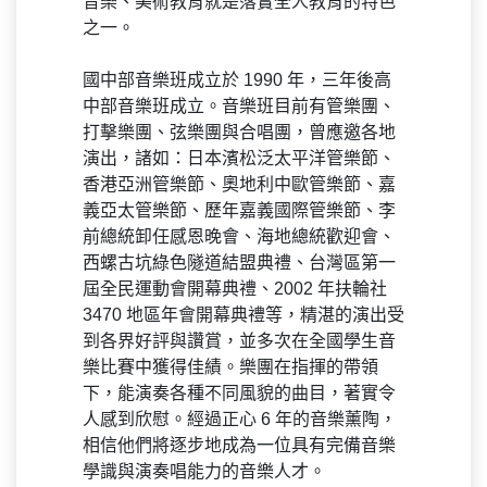
音樂、美術教育就是落實全人教育的特色
之一。
國中部音樂班成立於 1990 年，三年後高
中部音樂班成立。音樂班目前有管樂團、
打擊樂團、弦樂團與合唱團，曾應邀各地
演出，諸如：日本濱松泛太平洋管樂節、
香港亞洲管樂節、奧地利中歐管樂節、嘉
義亞太管樂節、歷年嘉義國際管樂節、李
前總統卸任感恩晚會、海地總統歡迎會、
西螺古坑綠色隧道結盟典禮、台灣區第一
屆全民運動會開幕典禮、2002 年扶輪社
3470 地區年會開幕典禮等，精湛的演出受
到各界好評與讚賞，並多次在全國學生音
樂比賽中獲得佳績。樂團在指揮的帶領
下，能演奏各種不同風貌的曲目，著實令
人感到欣慰。經過正心 6 年的音樂薰陶，
相信他們將逐步地成為一位具有完備音樂
學識與演奏唱能力的音樂人才。