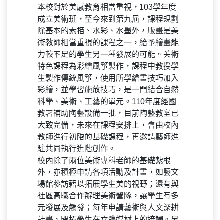
本校對於美感教育相當重視，103學年度
成立美術班，至今來到第九屆，課程規劃
除基本的素描、水彩、水墨外，版畫是美
術教師相當重視的課程之一，給予繪畫能
力較不足的學生另一種發展的可能。美術
特色課程為彩繪風箏製作，課程中教授學
生製作傳統風箏，使用所學繪畫技巧加入
彩繪，並學習施放技巧，是一門結合自然
科學、美術、工藝的單元。110年度經國
教署補助陶藝設備一批，目前陶藝教室已
大致完備，未來在課程安排上，會由校內
教師進行初階的基礎課程，再邀請藝師進
駐共同執行進階創作。
校內除了兩位美術專科老師的基礎紮根
外，亦積極申請各項活動及計畫，如藝文
場館參訪藉以拓展學生美的視野；還有與
社區高職合作辦理美術營隊，讓學生有多
元發展及觸發；每年申請藝術與人文深耕
計畫，開拓學生在立體媒材上的接觸。另