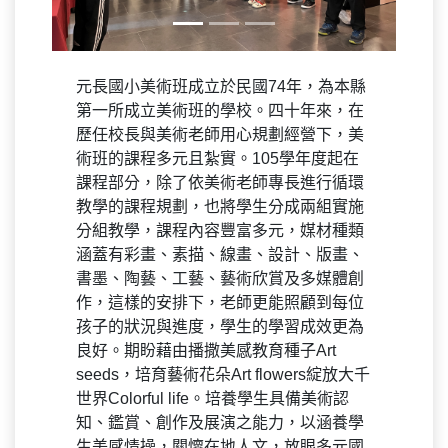
元長國小美術班成立於民國74年，為本縣
第一所成立美術班的學校。四十年來，在
歷任校長與美術老師用心規劃經營下，美
術班的課程多元且紮實。105學年度起在
課程部分，除了依美術老師專長進行循環
教學的課程規劃，也將學生分成兩組實施
分組教學，課程內容豐富多元，媒材種類
涵蓋有彩畫、素描、線畫、設計、版畫、
書墨、陶藝、工藝、藝術欣賞及多媒體創
作，這樣的安排下，老師更能照顧到每位
孩子的狀況與進度，學生的學習成效更為
良好。期盼藉由播撒美感教育種子Art
seeds，培育藝術花朵Art flowers綻放大千
世界Colorful life。培養學生具備美術認
知、鑑賞、創作及展演之能力，以涵養學
生美感情操，關懷在地人文，放眼多元國