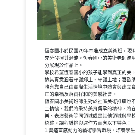
恆春國小於民國79年奉准成立美術班，現
充分發揮其潛能。恆春國小的美術老師運
分展現於作品上。
學校希望恆春國小的孩子能學到真正的美
這其實意涵著守護鄉土、守護土地；喜歡
唯有靠自己由實際生活情境中體會與建立
正的幸福及落實祥和的美感社會。
恆春國小美術班師生對於社區美術推廣也
土情懷，我們將秉持美育傳承的精神，將
樂、表演藝術等同領域或是其他領域與學
統整。課程編排與運作方面有以下特色：
1.營造富感動力的藝術學習環境，培養學