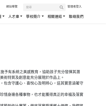
:::
網站導覽
管理者登入
壇
人才庫
學校簡介
相關連結
聯絡我們
，施予有系統之美感教育，協助孩子充分發揮其潛
美術特質及創意能充分展現於作品上。
，包含守護心、喜悅心及明辨心，這其實意涵著守
珍惜身邊各種事物，也才能獲得真正的幸福及落實
謠節創作比賽等，徹底落實愛護鄉土情懷，我們將