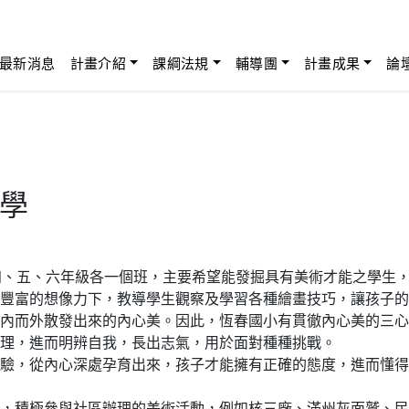
最新消息
計畫介紹
課綱法規
輔導團
計畫成果
論
學
四、五、六年級各一個班，主要希望能發掘具有美術才能之學生
豐富的想像力下，教導學生觀察及學習各種繪畫技巧，讓孩子的
內而外散發出來的內心美。因此，恆春國小有貫徹內心美的三心
理，進而明辨自我，長出志氣，用於面對種種挑戰。
驗，從內心深處孕育出來，孩子才能擁有正確的態度，進而懂得
，積極參與社區辦理的美術活動，例如核三廠、滿州灰面鷲、民