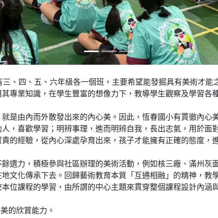
有三、四、五、六年級各一個班，主要希望能發掘具有美術才能
用其專業知識，在學生豐富的想像力下，教導學生觀察及學習各
，就是由內而外散發出來的內心美。因此，恆春國小有貫徹內心
助人，喜歡學習；明辨事理，進而明辨自我，長出志氣，用於面
寶貴的經驗，從內心深處孕育出來，孩子才能擁有正確的態度，
不餘遺力，積極參與社區辦理的美術活動，例如核三廠、滿州灰
在地文化傳承下去。回歸藝術教育本質「互通相融」的精神，教
校本位課程的學習，由所謂的中心主題來貫穿整個課程設計內涵
生美的欣賞能力。