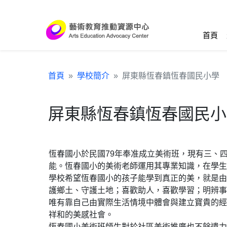
跳到主要內容區塊
:::
首頁
首頁
學校簡介
屏東縣恆春鎮恆春國民小學
屏東縣恆春鎮恆春國民小
恆春國小於民國79年奉准成立美術班，現有三、
能。恆春國小的美術老師運用其專業知識，在學生
學校希望恆春國小的孩子能學到真正的美，就是由
護鄉土、守護土地；喜歡助人，喜歡學習；明辨事
唯有靠自己由實際生活情境中體會與建立寶貴的經
祥和的美感社會。
恆春國小美術班師生對於社區美術推廣也不餘遺力