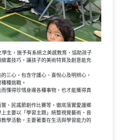
之學生，施予有系統之美感教育，協助孩子
種繪畫技巧，讓孩子的美術特質及創意能充
美的三心，包含守護心、喜悅心及明辨心，
對種種挑戰。
進而懂得珍惜身邊各種事物，也才能獲得真
面鷲、民謠節創作比賽等，徹底落實愛護鄉
學上主要以「學習主題」統整視覺藝術、音
與教學活動，主要著重在生活與學習能力的