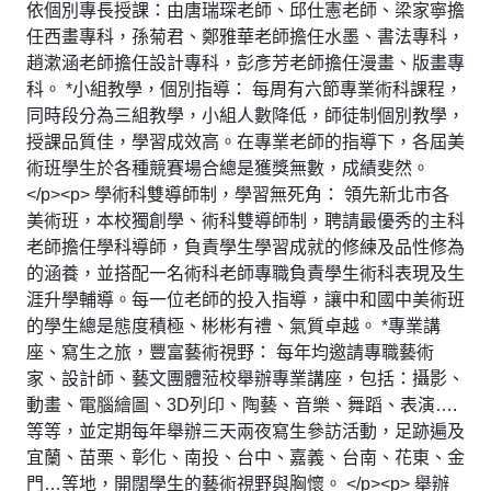
依個別專長授課：由唐瑞琛老師、邱仕憲老師、梁家寧擔
任西畫專科，孫菊君、鄭雅華老師擔任水墨、書法專科，
趙漱涵老師擔任設計專科，彭彥芳老師擔任漫畫、版畫專
科。 *小組教學，個別指導： 每周有六節專業術科課程，
同時段分為三組教學，小組人數降低，師徒制個別教學，
授課品質佳，學習成效高。在專業老師的指導下，各屆美
術班學生於各種競賽場合總是獲獎無數，成績斐然。
</p><p> 學術科雙導師制，學習無死角： 領先新北市各
美術班，本校獨創學、術科雙導師制，聘請最優秀的主科
老師擔任學科導師，負責學生學習成就的修練及品性修為
的涵養，並搭配一名術科老師專職負責學生術科表現及生
涯升學輔導。每一位老師的投入指導，讓中和國中美術班
的學生總是態度積極、彬彬有禮、氣質卓越。 *專業講
座、寫生之旅，豐富藝術視野： 每年均邀請專職藝術
家、設計師、藝文團體蒞校舉辦專業講座，包括：攝影、
動畫、電腦繪圖、3D列印、陶藝、音樂、舞蹈、表演….
等等，並定期每年舉辦三天兩夜寫生參訪活動，足跡遍及
宜蘭、苗栗、彰化、南投、台中、嘉義、台南、花東、金
門…等地，開闊學生的藝術視野與胸懷。 </p><p> 舉辦