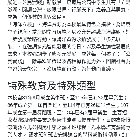
展能、公民實踐」新願景，培育馬公高中學生具有「立足
澎湖、閱讀台灣、放眼世界、行腳天下」之器度與勇氣，
成為一個優質的世界公民。
「海洋立校」，海洋資源為本校最具特色之指標，為培養
學子親海、愛海的學習環境，以及充分認識海洋議題，進
一步發展策略行動，讓海洋資源永續發展；「多元展
能」，在強調多元智能發展的今日，以及學生適性發展的
需求，本校強調學子應多元發展，成就每一個孩子；「公
民實踐」，除學科知識以及各種操作能力外，回饋社會為
學習的最後宗旨，為環境而行動，為行動而實踐。
特殊教育及特殊類型
本校自81年8月成立美術班，至115年已有32屆畢業生；
86年成立第一屆音樂班，至114年已有26屆畢業生；107
年成立第一屆舞蹈班，至113年已有3屆畢業生，主要招
收澎湖縣國中畢業之藝術才能資賦優異學生，目的為銜接
澎湖縣立馬公國民中學之藝才班課程，為本縣培育藝術專
業人才。 藝才班每班皆安排適合的學科或術科導師，加