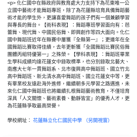
<p> 化仁國中在縣政府與教育處大力支持下為花東唯一公
立國中藝術才能舞蹈專班，除了為花蓮縣培育具備舞蹈藝
術才能的學生外，更讓喜愛舞蹈的孩子們有一個兼顧學習
與專長的舞台。【術科表現】：舞蹈專班學習面向有：芭
蕾舞、現代舞、中國民俗舞、即興創作等四大面向。化仁
國中舞蹈班近年在縣賽中屢獲『全縣第一』；更連年在全
國舞蹈比賽取得佳績，去年更斬獲「全國舞蹈比賽民俗舞
團體丙組特優第一」之殊榮。【學科表現】：舞蹈班畢業
生學科成績均達花蓮女中錄取標準，也分別錄取北藝大、
南應大七年一貫舞蹈系、北市復興高中舞蹈班、國立竹北
高中舞蹈班、新北清水高中舞蹈班、國立花蓮女中等，更
有畢業校友遠赴海外進修，繼續朝多元學習之路邁進，未
來化仁國中舞蹈班也將繼續扎根舞蹈藝術教育，不僅培育
深具「人文關懷、藝術素養、動靜皆宜」的優秀人才，更
為花蓮縣爭取最高榮譽。
學校網址：
花蓮縣立化仁國民中學 （另開視窗）