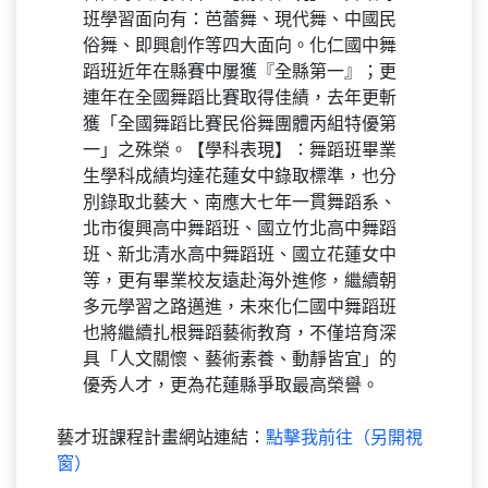
班學習面向有：芭蕾舞、現代舞、中國民
俗舞、即興創作等四大面向。化仁國中舞
蹈班近年在縣賽中屢獲『全縣第一』；更
連年在全國舞蹈比賽取得佳績，去年更斬
獲「全國舞蹈比賽民俗舞團體丙組特優第
一」之殊榮。【學科表現】：舞蹈班畢業
生學科成績均達花蓮女中錄取標準，也分
別錄取北藝大、南應大七年一貫舞蹈系、
北市復興高中舞蹈班、國立竹北高中舞蹈
班、新北清水高中舞蹈班、國立花蓮女中
等，更有畢業校友遠赴海外進修，繼續朝
多元學習之路邁進，未來化仁國中舞蹈班
也將繼續扎根舞蹈藝術教育，不僅培育深
具「人文關懷、藝術素養、動靜皆宜」的
優秀人才，更為花蓮縣爭取最高榮譽。
藝才班課程計畫網站連結：
點擊我前往（另開視
窗）