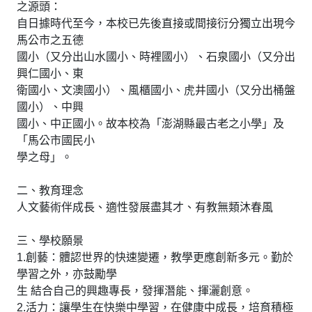
之源頭：
自日據時代至今，本校已先後直接或間接衍分獨立出現今
馬公市之五德
國小（又分出山水國小、時裡國小）、石泉國小（又分出
興仁國小、東
衛國小、文澳國小）、風櫃國小、虎井國小（又分出桶盤
國小）、中興
國小、中正國小。故本校為「澎湖縣最古老之小學」及
「馬公市國民小
學之母」。
二、教育理念
人文藝術伴成長、適性發展盡其才、有教無類沐春風
三、學校願景
1.創藝：體認世界的快速變遷，教學更應創新多元。勤於
學習之外，亦鼓勵學
生 結合自己的興趣專長，發揮潛能、揮灑創意。
2.活力：讓學生在快樂中學習，在健康中成長，培育積極