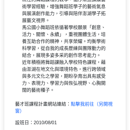
術學習經驗，增強舞蹈班學子的藝術氣息
與展演創作能力，引導與陪伴澎湖學子拓
展藝文視界。
馬公國小舞蹈班依循著學校願景「創意、
活力、關懷、永續」，重視團體生活，培
養互助合作的精神，共享榮耀。均衡學術
科學習，從自我的成長歷練與團隊動力的
結合，展現多姿多采的創作思考能力。
近年積極將舞蹈課融入學校特色課程，藉
由澎湖在地文化與環境特色，進行跨領域
與多元文化之學習，期盼孕育出具有感受
力、表現力、學習力與恢弘視野、心胸開
闊的藝術種子。
藝才班課程計畫網站連結：
點擊我前往（另開視
窗）
設班日：2010/08/01