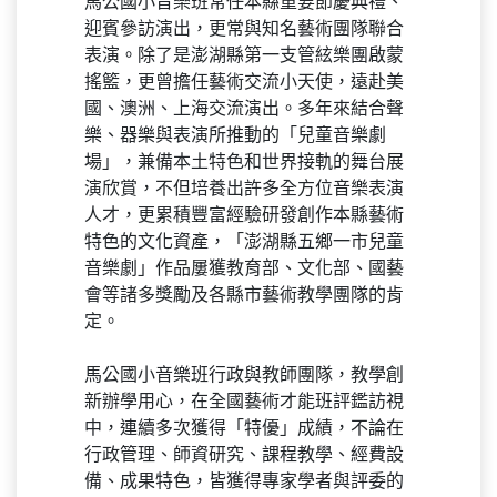
馬公國小音樂班常任本縣重要節慶典禮、
迎賓參訪演出，更常與知名藝術團隊聯合
表演。除了是澎湖縣第一支管絃樂團啟蒙
搖籃，更曾擔任藝術交流小天使，遠赴美
國、澳洲、上海交流演出。多年來結合聲
樂、器樂與表演所推動的「兒童音樂劇
場」，兼備本土特色和世界接軌的舞台展
演欣賞，不但培養出許多全方位音樂表演
人才，更累積豐富經驗研發創作本縣藝術
特色的文化資產，「澎湖縣五鄉一市兒童
音樂劇」作品屢獲教育部、文化部、國藝
會等諸多獎勵及各縣市藝術教學團隊的肯
定。
馬公國小音樂班行政與教師團隊，教學創
新辦學用心，在全國藝術才能班評鑑訪視
中，連續多次獲得「特優」成績，不論在
行政管理、師資研究、課程教學、經費設
備、成果特色，皆獲得專家學者與評委的