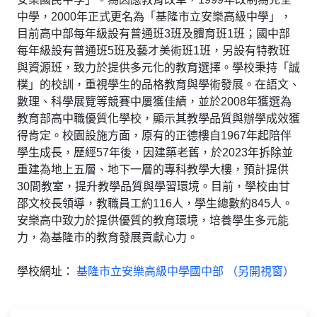
中學，2000年正式更名為「基隆市立安樂高級中學」，
目前高中部每年級設有普通班3班及體育班1班；國中部
每年級設有普通班5班及藝才美術班1班，另設有特教班
與資源班，致力於提供多元化的教育選擇。學校秉持「誠
樸」的校訓，重視學生的品格教育與學術發展。在語文、
數理、科學展覽等競賽中屢獲佳績，並於2008年獲選為
教育部高中職優質化學校，顯示其教學品質與辦學成效獲
得肯定。校園設施方面，原有的正德樓自1967年起陪伴
學生成長，歷經57年後，因建築老舊，於2023年拆除並
重建為地上五層、地下一層的專科教學大樓，預計提供
30間教室，提升教學品質與學習環境。目前，學校由甘
邵文校長領導，教職員工約116人，學生總數約845人。
安樂高中致力於提供優質的教育環境，培養學生多元能
力，為基隆市的教育發展貢獻心力。
學校網址：
基隆市立安樂高級中學國中部 （另開視窗）